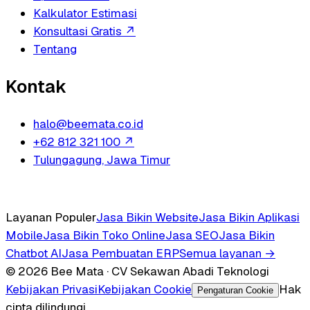
Kalkulator Estimasi
Konsultasi Gratis
↗
Tentang
Kontak
halo@beemata.co.id
+62 812 321 100
↗
Tulungagung, Jawa Timur
Layanan Populer
Jasa Bikin Website
Jasa Bikin Aplikasi
Mobile
Jasa Bikin Toko Online
Jasa SEO
Jasa Bikin
Chatbot AI
Jasa Pembuatan ERP
Semua layanan →
© 2026 Bee Mata · CV Sekawan Abadi Teknologi
Kebijakan Privasi
Kebijakan Cookie
Hak
Pengaturan Cookie
cipta dilindungi.