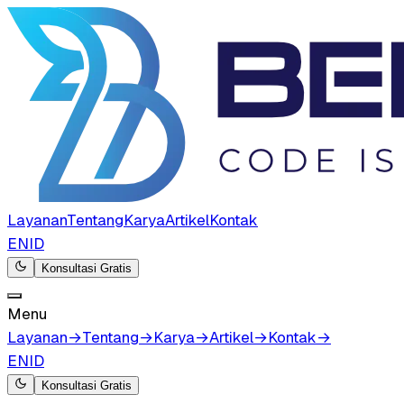
Layanan
Tentang
Karya
Artikel
Kontak
EN
ID
Konsultasi Gratis
Menu
Layanan
→
Tentang
→
Karya
→
Artikel
→
Kontak
→
EN
ID
Konsultasi Gratis