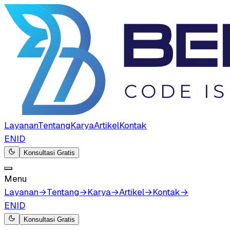
Layanan
Tentang
Karya
Artikel
Kontak
EN
ID
Konsultasi Gratis
Menu
Layanan
→
Tentang
→
Karya
→
Artikel
→
Kontak
→
EN
ID
Konsultasi Gratis