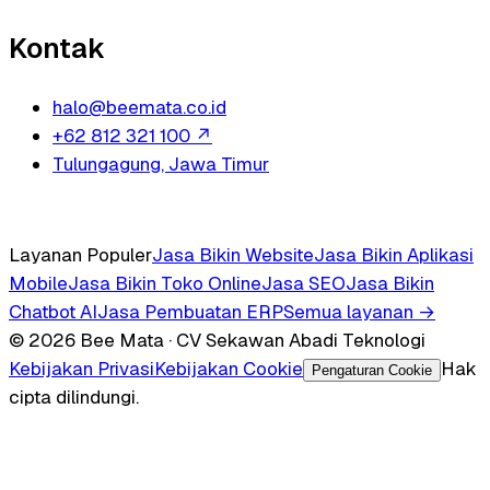
Kontak
halo@beemata.co.id
+62 812 321 100
↗
Tulungagung, Jawa Timur
Layanan Populer
Jasa Bikin Website
Jasa Bikin Aplikasi
Mobile
Jasa Bikin Toko Online
Jasa SEO
Jasa Bikin
Chatbot AI
Jasa Pembuatan ERP
Semua layanan →
© 2026 Bee Mata · CV Sekawan Abadi Teknologi
Kebijakan Privasi
Kebijakan Cookie
Hak
Pengaturan Cookie
cipta dilindungi.