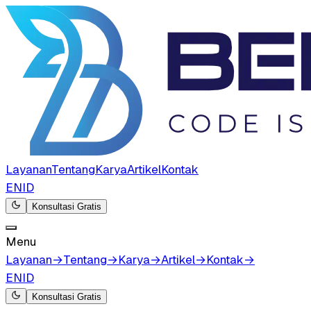
Layanan
Tentang
Karya
Artikel
Kontak
EN
ID
Konsultasi Gratis
Menu
Layanan
→
Tentang
→
Karya
→
Artikel
→
Kontak
→
EN
ID
Konsultasi Gratis