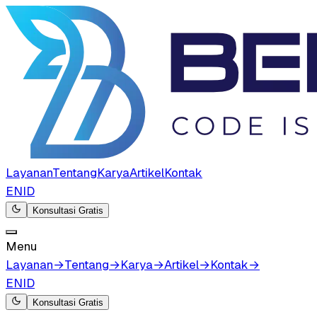
Layanan
Tentang
Karya
Artikel
Kontak
EN
ID
Konsultasi Gratis
Menu
Layanan
→
Tentang
→
Karya
→
Artikel
→
Kontak
→
EN
ID
Konsultasi Gratis