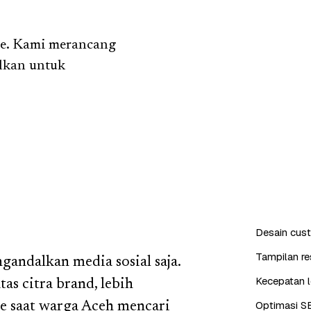
ne. Kami merancang
alkan untuk
Desain cus
Tampilan re
andalkan media sosial saja.
Kecepatan l
as citra brand, lebih
Optimasi S
le saat warga Aceh mencari