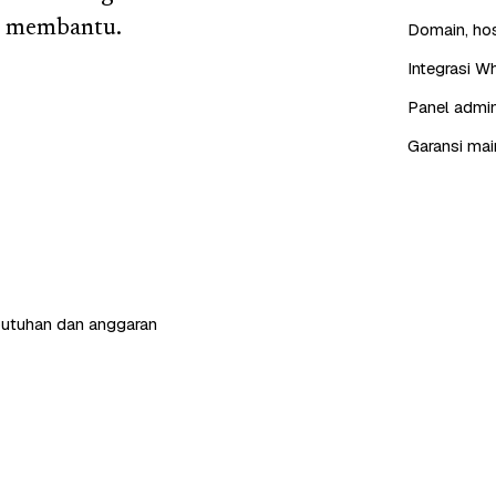
ta membantu.
Domain, hos
Integrasi W
Panel admin
Garansi mai
butuhan dan anggaran