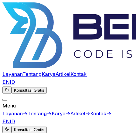
Layanan
Tentang
Karya
Artikel
Kontak
EN
ID
Konsultasi Gratis
Menu
Layanan
→
Tentang
→
Karya
→
Artikel
→
Kontak
→
EN
ID
Konsultasi Gratis