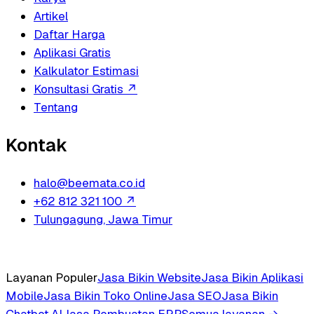
Artikel
Daftar Harga
Aplikasi Gratis
Kalkulator Estimasi
Konsultasi Gratis
↗
Tentang
Kontak
halo@beemata.co.id
+62 812 321 100
↗
Tulungagung, Jawa Timur
Layanan Populer
Jasa Bikin Website
Jasa Bikin Aplikasi
Mobile
Jasa Bikin Toko Online
Jasa SEO
Jasa Bikin
Chatbot AI
Jasa Pembuatan ERP
Semua layanan →