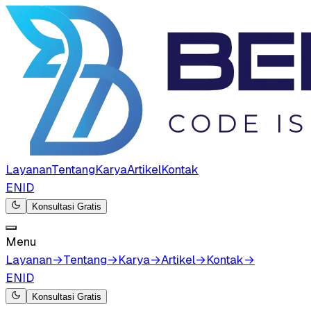
Layanan
Tentang
Karya
Artikel
Kontak
EN
ID
Konsultasi Gratis
Menu
Layanan
→
Tentang
→
Karya
→
Artikel
→
Kontak
→
EN
ID
Konsultasi Gratis