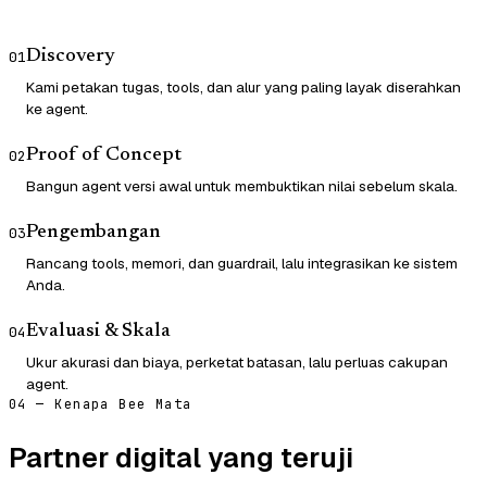
Discovery
01
Kami petakan tugas, tools, dan alur yang paling layak diserahkan
ke agent.
Proof of Concept
02
Bangun agent versi awal untuk membuktikan nilai sebelum skala.
Pengembangan
03
Rancang tools, memori, dan guardrail, lalu integrasikan ke sistem
Anda.
Evaluasi & Skala
04
Ukur akurasi dan biaya, perketat batasan, lalu perluas cakupan
agent.
04 — Kenapa Bee Mata
Partner digital yang teruji