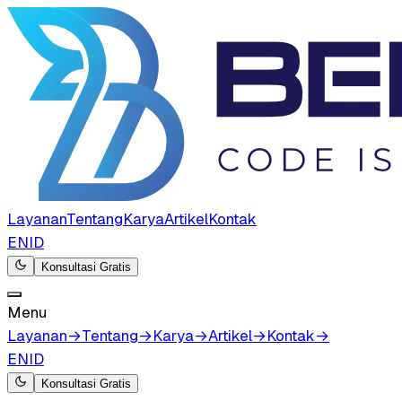
Layanan
Tentang
Karya
Artikel
Kontak
EN
ID
Konsultasi Gratis
Menu
Layanan
→
Tentang
→
Karya
→
Artikel
→
Kontak
→
EN
ID
Konsultasi Gratis