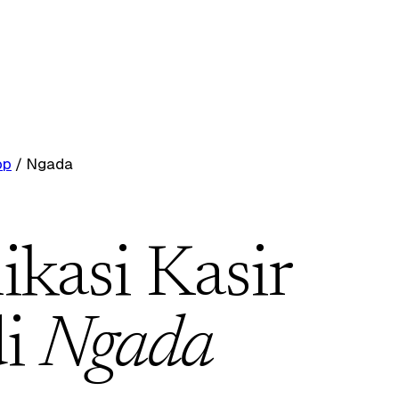
op
/
Ngada
ikasi Kasir
di
Ngada