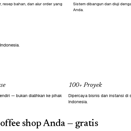
r, resep bahan, dan alur order yang
Sistem dibangun dan diuji den
Anda.
Indonesia.
se
100+ Proyek
endiri — bukan dialihkan ke pihak
Dipercaya bisnis dan instansi di 
Indonesia.
coffee shop Anda — gratis