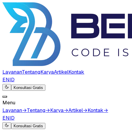
Layanan
Tentang
Karya
Artikel
Kontak
EN
ID
Konsultasi Gratis
Menu
Layanan
→
Tentang
→
Karya
→
Artikel
→
Kontak
→
EN
ID
Konsultasi Gratis