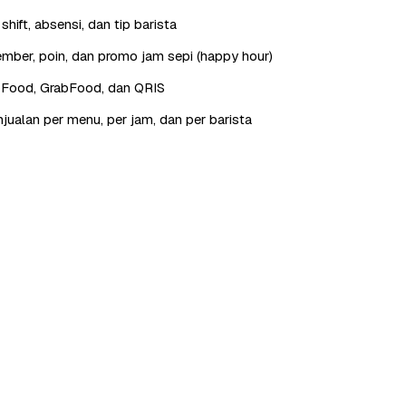
hift, absensi, dan tip barista
ber, poin, dan promo jam sepi (happy hour)
oFood, GrabFood, dan QRIS
jualan per menu, per jam, dan per barista