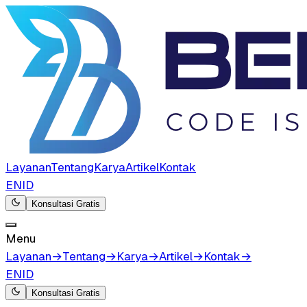
Layanan
Tentang
Karya
Artikel
Kontak
EN
ID
Konsultasi Gratis
Menu
Layanan
→
Tentang
→
Karya
→
Artikel
→
Kontak
→
EN
ID
Konsultasi Gratis