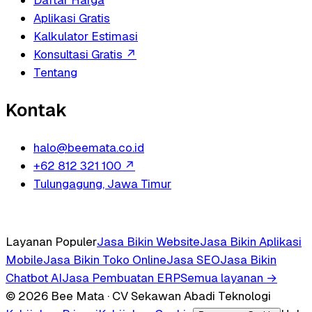
Daftar Harga
Aplikasi Gratis
Kalkulator Estimasi
Konsultasi Gratis
↗
Tentang
Kontak
halo@beemata.co.id
+62 812 321 100
↗
Tulungagung, Jawa Timur
Layanan Populer
Jasa Bikin Website
Jasa Bikin Aplikasi
Mobile
Jasa Bikin Toko Online
Jasa SEO
Jasa Bikin
Chatbot AI
Jasa Pembuatan ERP
Semua layanan →
© 2026 Bee Mata · CV Sekawan Abadi Teknologi