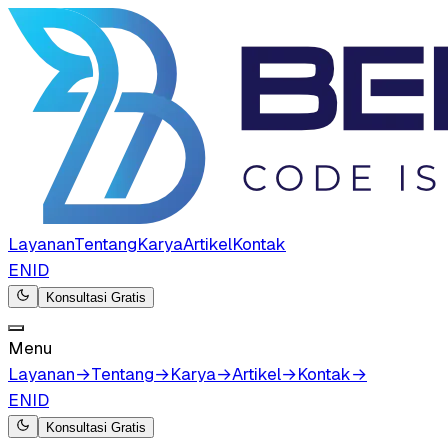
Layanan
Tentang
Karya
Artikel
Kontak
EN
ID
Konsultasi Gratis
Menu
Layanan
→
Tentang
→
Karya
→
Artikel
→
Kontak
→
EN
ID
Konsultasi Gratis