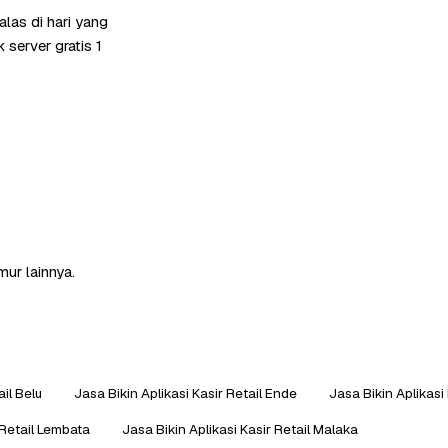
las di hari yang
server gratis 1
mur lainnya.
ail Belu
Jasa Bikin Aplikasi Kasir Retail Ende
Jasa Bikin Aplikasi 
 Retail Lembata
Jasa Bikin Aplikasi Kasir Retail Malaka