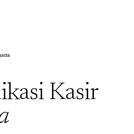
gada
ikasi Kasir
a