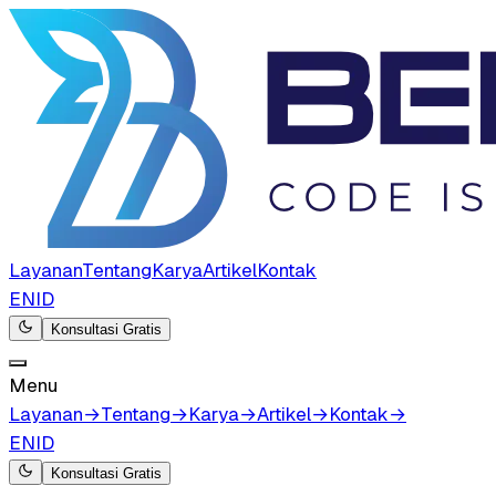
Layanan
Tentang
Karya
Artikel
Kontak
EN
ID
Konsultasi Gratis
Menu
Layanan
→
Tentang
→
Karya
→
Artikel
→
Kontak
→
EN
ID
Konsultasi Gratis