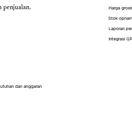
 penjualan.
Harga grosi
Stok opname
Laporan pen
Integrasi QR
butuhan dan anggaran