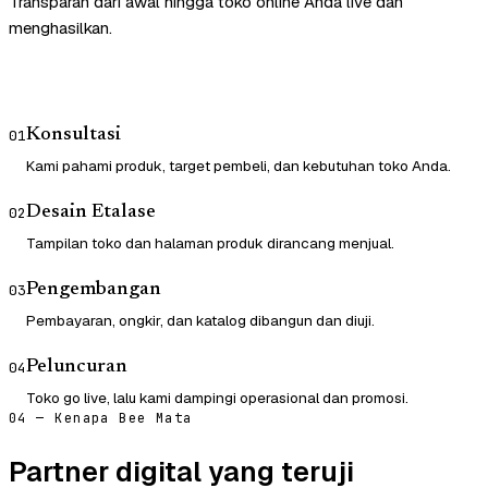
Transparan dari awal hingga toko online Anda live dan
menghasilkan.
Konsultasi
01
Kami pahami produk, target pembeli, dan kebutuhan toko Anda.
Desain Etalase
02
Tampilan toko dan halaman produk dirancang menjual.
Pengembangan
03
Pembayaran, ongkir, dan katalog dibangun dan diuji.
Peluncuran
04
Toko go live, lalu kami dampingi operasional dan promosi.
04 — Kenapa Bee Mata
Partner digital yang teruji