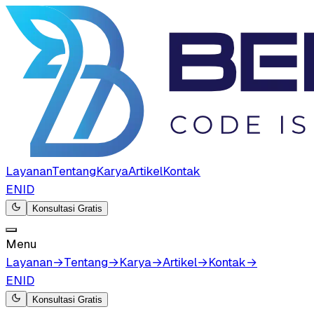
Layanan
Tentang
Karya
Artikel
Kontak
EN
ID
Konsultasi Gratis
Menu
Layanan
→
Tentang
→
Karya
→
Artikel
→
Kontak
→
EN
ID
Konsultasi Gratis