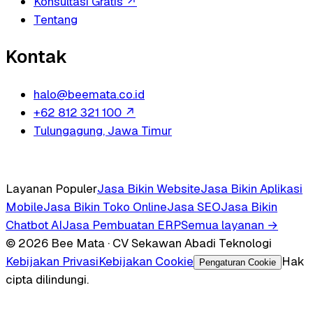
Konsultasi Gratis
↗
Tentang
Kontak
halo@beemata.co.id
+62 812 321 100
↗
Tulungagung, Jawa Timur
Layanan Populer
Jasa Bikin Website
Jasa Bikin Aplikasi
Mobile
Jasa Bikin Toko Online
Jasa SEO
Jasa Bikin
Chatbot AI
Jasa Pembuatan ERP
Semua layanan →
© 2026 Bee Mata · CV Sekawan Abadi Teknologi
Kebijakan Privasi
Kebijakan Cookie
Hak
Pengaturan Cookie
cipta dilindungi.