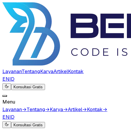
Layanan
Tentang
Karya
Artikel
Kontak
EN
ID
Konsultasi Gratis
Menu
Layanan
→
Tentang
→
Karya
→
Artikel
→
Kontak
→
EN
ID
Konsultasi Gratis