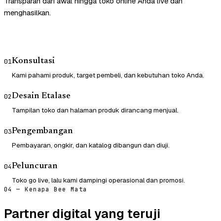
Transparan dari awal hingga toko online Anda live dan
menghasilkan.
Konsultasi
01
Kami pahami produk, target pembeli, dan kebutuhan toko Anda.
Desain Etalase
02
Tampilan toko dan halaman produk dirancang menjual.
Pengembangan
03
Pembayaran, ongkir, dan katalog dibangun dan diuji.
Peluncuran
04
Toko go live, lalu kami dampingi operasional dan promosi.
04 — Kenapa Bee Mata
Partner digital yang teruji