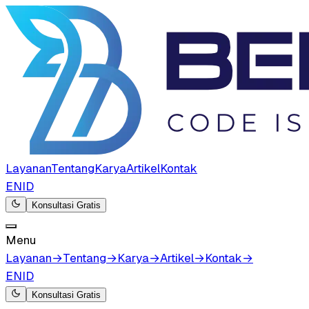
Layanan
Tentang
Karya
Artikel
Kontak
EN
ID
Konsultasi Gratis
Menu
Layanan
→
Tentang
→
Karya
→
Artikel
→
Kontak
→
EN
ID
Konsultasi Gratis