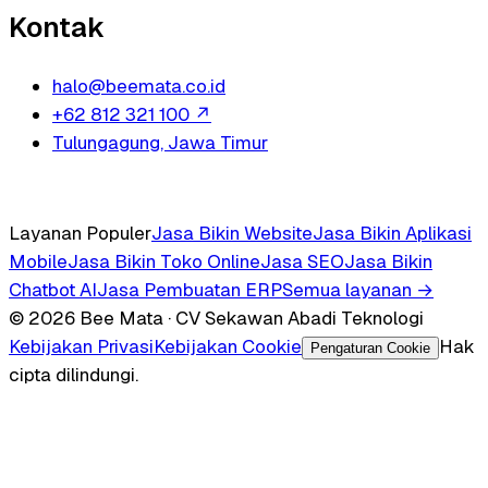
Kontak
halo@beemata.co.id
+62 812 321 100
↗
Tulungagung, Jawa Timur
Layanan Populer
Jasa Bikin Website
Jasa Bikin Aplikasi
Mobile
Jasa Bikin Toko Online
Jasa SEO
Jasa Bikin
Chatbot AI
Jasa Pembuatan ERP
Semua layanan →
© 2026 Bee Mata · CV Sekawan Abadi Teknologi
Kebijakan Privasi
Kebijakan Cookie
Hak
Pengaturan Cookie
cipta dilindungi.