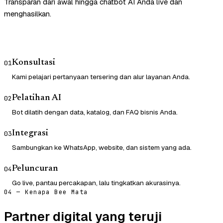
Transparan dari awal hingga chatbot AI Anda live dan
menghasilkan.
Konsultasi
01
Kami pelajari pertanyaan tersering dan alur layanan Anda.
Pelatihan AI
02
Bot dilatih dengan data, katalog, dan FAQ bisnis Anda.
Integrasi
03
Sambungkan ke WhatsApp, website, dan sistem yang ada.
Peluncuran
04
Go live, pantau percakapan, lalu tingkatkan akurasinya.
04 — Kenapa Bee Mata
Partner digital yang teruji