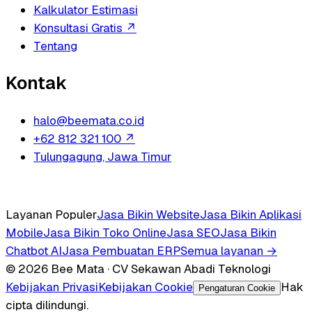
Kalkulator Estimasi
Konsultasi Gratis
↗
Tentang
Kontak
halo@beemata.co.id
+62 812 321 100
↗
Tulungagung, Jawa Timur
Layanan Populer
Jasa Bikin Website
Jasa Bikin Aplikasi
Mobile
Jasa Bikin Toko Online
Jasa SEO
Jasa Bikin
Chatbot AI
Jasa Pembuatan ERP
Semua layanan →
© 2026 Bee Mata · CV Sekawan Abadi Teknologi
Kebijakan Privasi
Kebijakan Cookie
Hak
Pengaturan Cookie
cipta dilindungi.