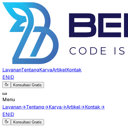
Layanan
Tentang
Karya
Artikel
Kontak
EN
ID
Konsultasi Gratis
Menu
Layanan
→
Tentang
→
Karya
→
Artikel
→
Kontak
→
EN
ID
Konsultasi Gratis