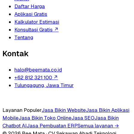
Daftar Harga
Aplikasi Gratis
Kalkulator Estimasi
Konsultasi Gratis
↗
Tentang
Kontak
halo@beemata.co.id
+62 812 321 100
↗
Tulungagung, Jawa Timur
Layanan Populer
Jasa Bikin Website
Jasa Bikin Aplikasi
Mobile
Jasa Bikin Toko Online
Jasa SEO
Jasa Bikin
Chatbot AI
Jasa Pembuatan ERP
Semua layanan →
© 2026 Bee Mata · CV Sekawan Abadi Teknologi