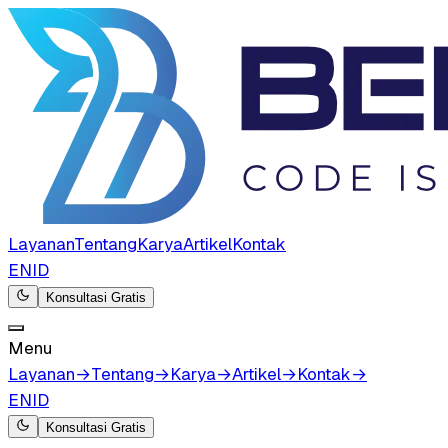
Layanan
Tentang
Karya
Artikel
Kontak
EN
ID
Konsultasi Gratis
Menu
Layanan
→
Tentang
→
Karya
→
Artikel
→
Kontak
→
EN
ID
Konsultasi Gratis