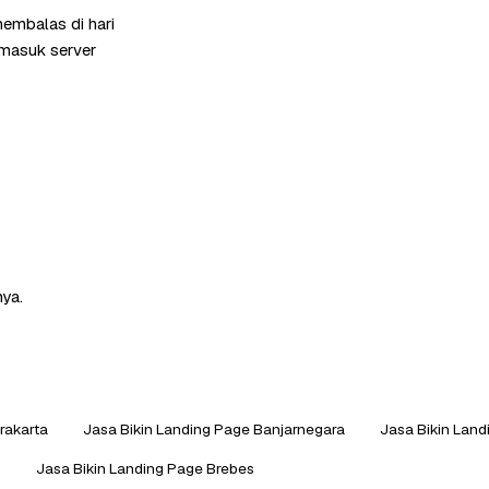
embalas di hari
rmasuk server
nya.
rakarta
Jasa Bikin Landing Page Banjarnegara
Jasa Bikin Lan
i
Jasa Bikin Landing Page Brebes