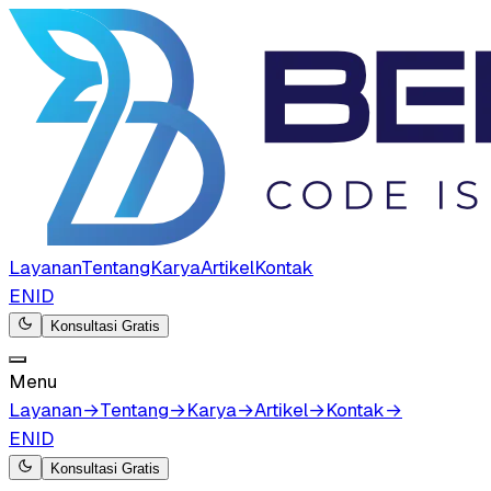
Layanan
Tentang
Karya
Artikel
Kontak
EN
ID
Konsultasi Gratis
Menu
Layanan
→
Tentang
→
Karya
→
Artikel
→
Kontak
→
EN
ID
Konsultasi Gratis