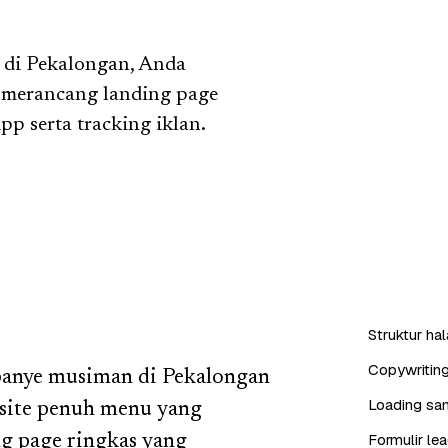
 di Pekalongan, Anda
 merancang landing page
p serta tracking iklan.
Struktur ha
Copywritin
panye musiman di Pekalongan
Loading san
site penuh menu yang
Formulir l
 page ringkas yang