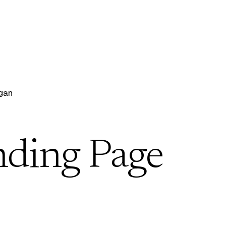
gan
nding Page