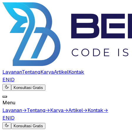
Layanan
Tentang
Karya
Artikel
Kontak
EN
ID
Konsultasi Gratis
Menu
Layanan
→
Tentang
→
Karya
→
Artikel
→
Kontak
→
EN
ID
Konsultasi Gratis