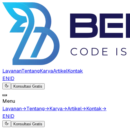
Layanan
Tentang
Karya
Artikel
Kontak
EN
ID
Konsultasi Gratis
Menu
Layanan
→
Tentang
→
Karya
→
Artikel
→
Kontak
→
EN
ID
Konsultasi Gratis