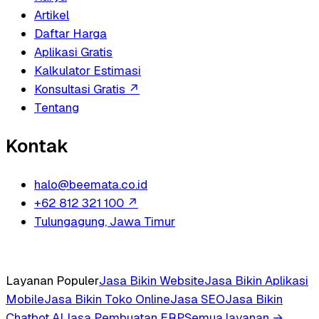
Artikel
Daftar Harga
Aplikasi Gratis
Kalkulator Estimasi
Konsultasi Gratis
↗
Tentang
Kontak
halo@beemata.co.id
+62 812 321 100
↗
Tulungagung, Jawa Timur
Layanan Populer
Jasa Bikin Website
Jasa Bikin Aplikasi
Mobile
Jasa Bikin Toko Online
Jasa SEO
Jasa Bikin
Chatbot AI
Jasa Pembuatan ERP
Semua layanan →