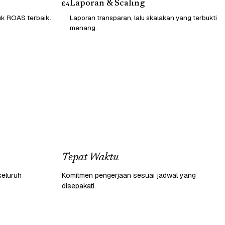
Laporan & Scaling
04
tuk ROAS terbaik.
Laporan transparan, lalu skalakan yang terbukti
menang.
Tepat Waktu
seluruh
Komitmen pengerjaan sesuai jadwal yang
disepakati.