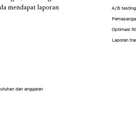
nda mendapat laporan
A/B testing
Pemasangan 
Optimasi R
Laporan tra
butuhan dan anggaran