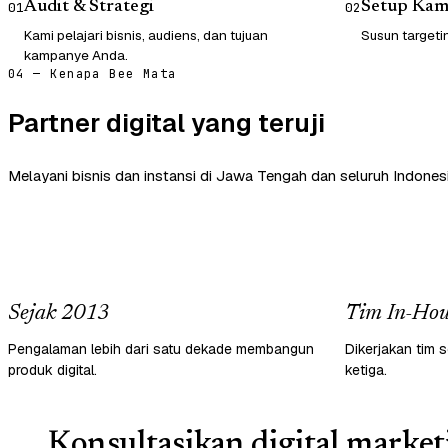
Audit & Strategi
Setup Ka
01
02
Kami pelajari bisnis, audiens, dan tujuan
Susun targetin
kampanye Anda.
04 — Kenapa Bee Mata
Partner digital yang teruji
Melayani bisnis dan instansi di Jawa Tengah dan seluruh Indonesi
Sejak 2013
Tim In-Hou
Pengalaman lebih dari satu dekade membangun
Dikerjakan tim s
produk digital.
ketiga.
Konsultasikan digital market