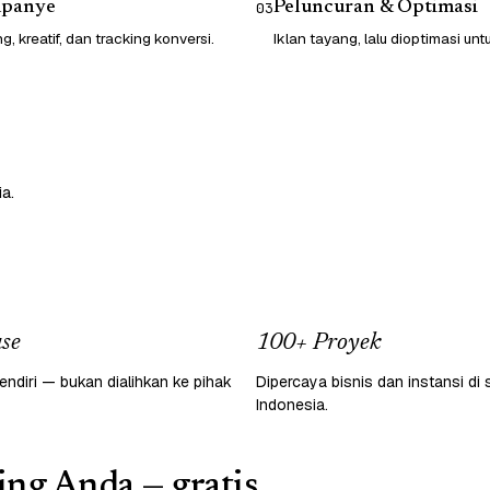
mpanye
Peluncuran & Optimasi
03
g, kreatif, dan tracking konversi.
Iklan tayang, lalu dioptimasi un
a.
se
100+ Proyek
endiri — bukan dialihkan ke pihak
Dipercaya bisnis dan instansi di 
Indonesia.
ing Anda — gratis