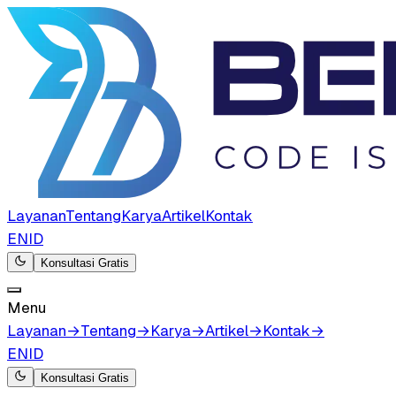
Layanan
Tentang
Karya
Artikel
Kontak
EN
ID
Konsultasi Gratis
Menu
Layanan
→
Tentang
→
Karya
→
Artikel
→
Kontak
→
EN
ID
Konsultasi Gratis