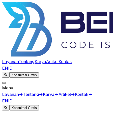
Layanan
Tentang
Karya
Artikel
Kontak
EN
ID
Konsultasi Gratis
Menu
Layanan
→
Tentang
→
Karya
→
Artikel
→
Kontak
→
EN
ID
Konsultasi Gratis