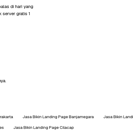
las di hari yang
server gratis 1
nya.
rakarta
Jasa Bikin Landing Page Banjarnegara
Jasa Bikin Lan
es
Jasa Bikin Landing Page Cilacap