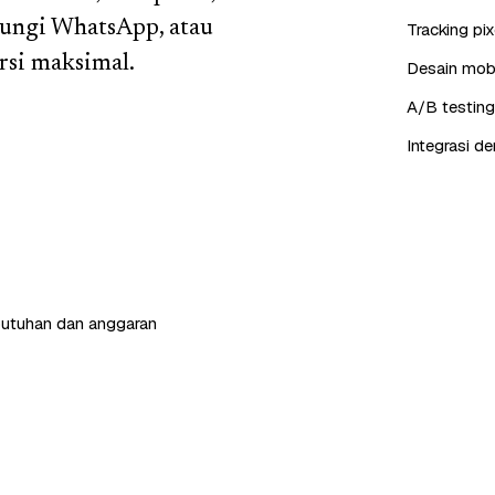
bungi WhatsApp, atau
Tracking pi
si maksimal.
Desain mobil
A/B testing
Integrasi d
butuhan dan anggaran