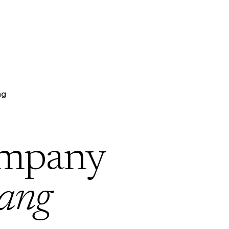
ng
ompany
ang