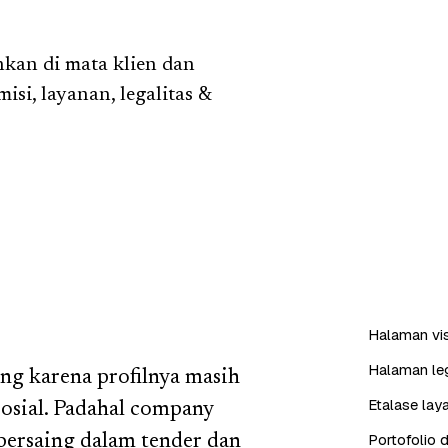
kan di mata klien dan
si, layanan, legalitas &
Halaman visi
Halaman leg
ng karena profilnya masih
Etalase lay
sosial. Padahal company
Portofolio d
 bersaing dalam tender dan