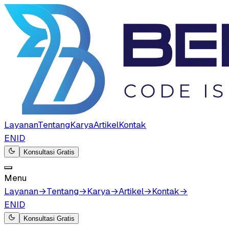
Layanan
Tentang
Karya
Artikel
Kontak
EN
ID
Konsultasi Gratis
Menu
Layanan
→
Tentang
→
Karya
→
Artikel
→
Kontak
→
EN
ID
Konsultasi Gratis