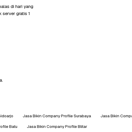
alas di hari yang
server gratis 1
a.
Sidoarjo
Jasa Bikin Company Profile Surabaya
Jasa Bikin Compa
ofile Batu
Jasa Bikin Company Profile Blitar