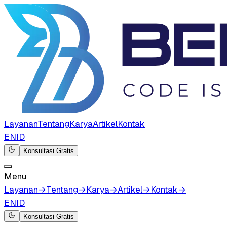
Layanan
Tentang
Karya
Artikel
Kontak
EN
ID
Konsultasi Gratis
Menu
Layanan
→
Tentang
→
Karya
→
Artikel
→
Kontak
→
EN
ID
Konsultasi Gratis