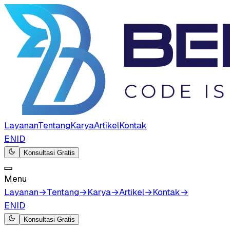
Layanan
Tentang
Karya
Artikel
Kontak
EN
ID
Konsultasi Gratis
Menu
Layanan
→
Tentang
→
Karya
→
Artikel
→
Kontak
→
EN
ID
Konsultasi Gratis