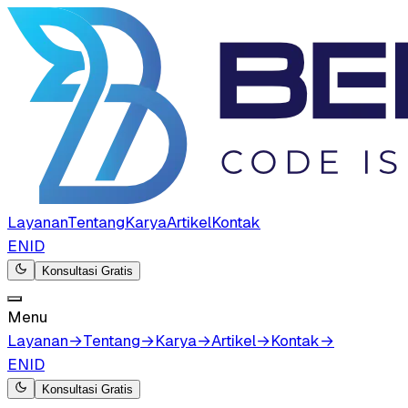
Layanan
Tentang
Karya
Artikel
Kontak
EN
ID
Konsultasi Gratis
Menu
Layanan
→
Tentang
→
Karya
→
Artikel
→
Kontak
→
EN
ID
Konsultasi Gratis