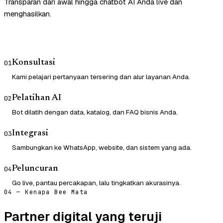
Transparan dari awal hingga chatbot AI Anda live dan
menghasilkan.
Konsultasi
01
Kami pelajari pertanyaan tersering dan alur layanan Anda.
Pelatihan AI
02
Bot dilatih dengan data, katalog, dan FAQ bisnis Anda.
Integrasi
03
Sambungkan ke WhatsApp, website, dan sistem yang ada.
Peluncuran
04
Go live, pantau percakapan, lalu tingkatkan akurasinya.
04 — Kenapa Bee Mata
Partner digital yang teruji