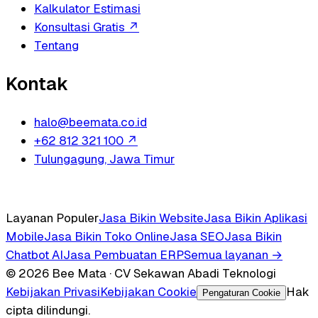
Kalkulator Estimasi
Konsultasi Gratis
↗
Tentang
Kontak
halo@beemata.co.id
+62 812 321 100
↗
Tulungagung, Jawa Timur
Layanan Populer
Jasa Bikin Website
Jasa Bikin Aplikasi
Mobile
Jasa Bikin Toko Online
Jasa SEO
Jasa Bikin
Chatbot AI
Jasa Pembuatan ERP
Semua layanan →
© 2026 Bee Mata · CV Sekawan Abadi Teknologi
Kebijakan Privasi
Kebijakan Cookie
Hak
Pengaturan Cookie
cipta dilindungi.