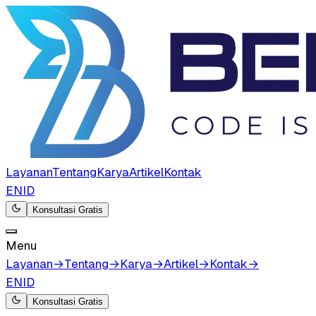
Layanan
Tentang
Karya
Artikel
Kontak
EN
ID
Konsultasi Gratis
Menu
Layanan
→
Tentang
→
Karya
→
Artikel
→
Kontak
→
EN
ID
Konsultasi Gratis