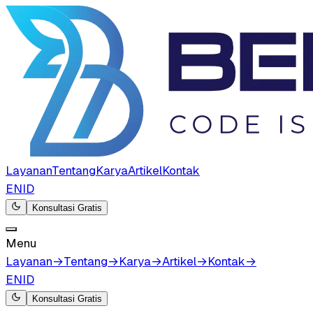
Layanan
Tentang
Karya
Artikel
Kontak
EN
ID
Konsultasi Gratis
Menu
Layanan
→
Tentang
→
Karya
→
Artikel
→
Kontak
→
EN
ID
Konsultasi Gratis