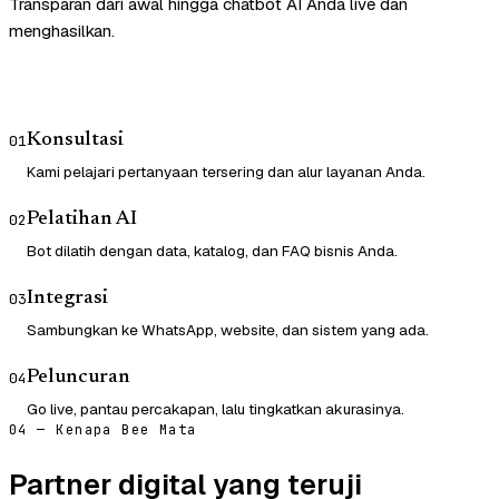
Transparan dari awal hingga chatbot AI Anda live dan
menghasilkan.
Konsultasi
01
Kami pelajari pertanyaan tersering dan alur layanan Anda.
Pelatihan AI
02
Bot dilatih dengan data, katalog, dan FAQ bisnis Anda.
Integrasi
03
Sambungkan ke WhatsApp, website, dan sistem yang ada.
Peluncuran
04
Go live, pantau percakapan, lalu tingkatkan akurasinya.
04 — Kenapa Bee Mata
Partner digital yang teruji