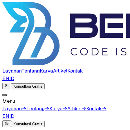
Layanan
Tentang
Karya
Artikel
Kontak
EN
ID
Konsultasi Gratis
Menu
Layanan
→
Tentang
→
Karya
→
Artikel
→
Kontak
→
EN
ID
Konsultasi Gratis