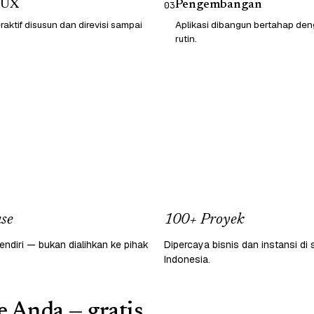
/UX
Pengembangan
03
raktif disusun dan direvisi sampai
Aplikasi dibangun bertahap d
rutin.
se
100+ Proyek
endiri — bukan dialihkan ke pihak
Dipercaya bisnis dan instansi di 
Indonesia.
e Anda — gratis