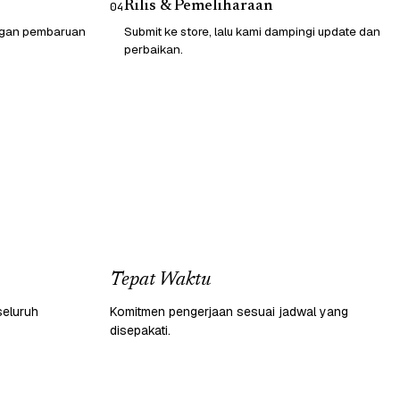
Rilis & Pemeliharaan
04
engan pembaruan
Submit ke store, lalu kami dampingi update dan
perbaikan.
Tepat Waktu
seluruh
Komitmen pengerjaan sesuai jadwal yang
disepakati.