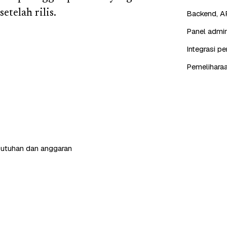
etelah rilis.
Backend, AP
Panel admin
Integrasi p
Pemeliharaa
butuhan dan anggaran