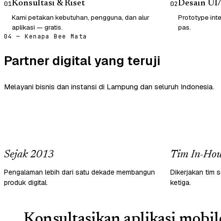
Konsultasi & Riset
Desain UI
01
02
Kami petakan kebutuhan, pengguna, dan alur
Prototype inte
aplikasi — gratis.
pas.
04 — Kenapa Bee Mata
Partner digital yang teruji
Melayani bisnis dan instansi di Lampung dan seluruh Indonesia.
Sejak 2013
Tim In-Hou
Pengalaman lebih dari satu dekade membangun
Dikerjakan tim s
produk digital.
ketiga.
Konsultasikan aplikasi mobil