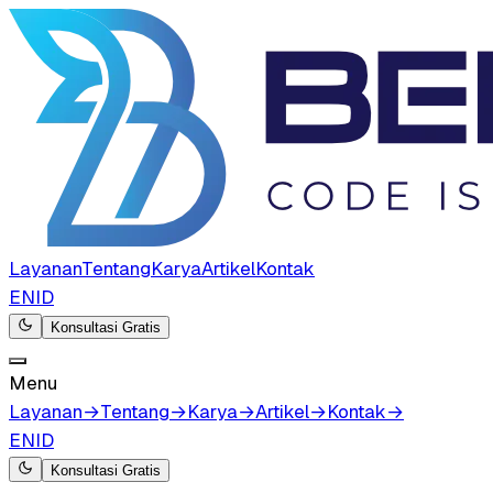
Layanan
Tentang
Karya
Artikel
Kontak
EN
ID
Konsultasi Gratis
Menu
Layanan
→
Tentang
→
Karya
→
Artikel
→
Kontak
→
EN
ID
Konsultasi Gratis