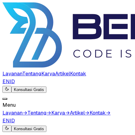
Layanan
Tentang
Karya
Artikel
Kontak
EN
ID
Konsultasi Gratis
Menu
Layanan
→
Tentang
→
Karya
→
Artikel
→
Kontak
→
EN
ID
Konsultasi Gratis