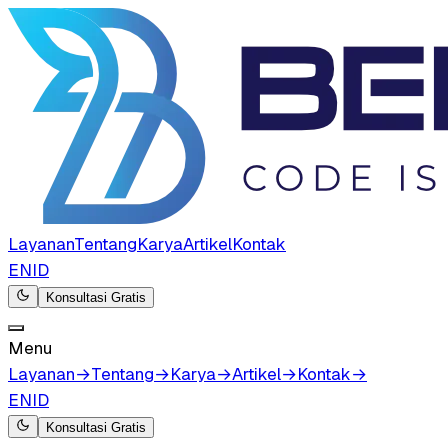
Layanan
Tentang
Karya
Artikel
Kontak
EN
ID
Konsultasi Gratis
Menu
Layanan
→
Tentang
→
Karya
→
Artikel
→
Kontak
→
EN
ID
Konsultasi Gratis