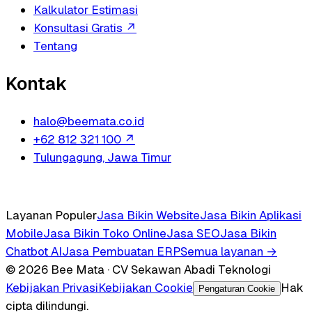
Kalkulator Estimasi
Konsultasi Gratis
↗
Tentang
Kontak
halo@beemata.co.id
+62 812 321 100
↗
Tulungagung, Jawa Timur
Layanan Populer
Jasa Bikin Website
Jasa Bikin Aplikasi
Mobile
Jasa Bikin Toko Online
Jasa SEO
Jasa Bikin
Chatbot AI
Jasa Pembuatan ERP
Semua layanan →
© 2026 Bee Mata · CV Sekawan Abadi Teknologi
Kebijakan Privasi
Kebijakan Cookie
Hak
Pengaturan Cookie
cipta dilindungi.