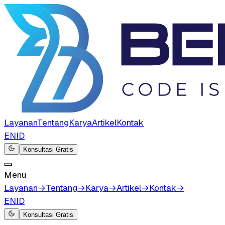
Layanan
Tentang
Karya
Artikel
Kontak
EN
ID
Konsultasi Gratis
Menu
Layanan
→
Tentang
→
Karya
→
Artikel
→
Kontak
→
EN
ID
Konsultasi Gratis