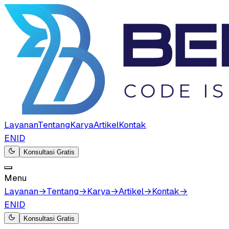
Layanan
Tentang
Karya
Artikel
Kontak
EN
ID
Konsultasi Gratis
Menu
Layanan
→
Tentang
→
Karya
→
Artikel
→
Kontak
→
EN
ID
Konsultasi Gratis