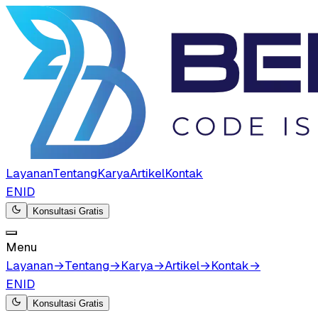
Layanan
Tentang
Karya
Artikel
Kontak
EN
ID
Konsultasi Gratis
Menu
Layanan
→
Tentang
→
Karya
→
Artikel
→
Kontak
→
EN
ID
Konsultasi Gratis