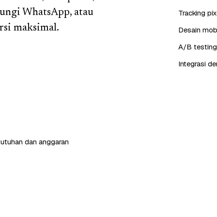
bungi WhatsApp, atau
Tracking pi
si maksimal.
Desain mobil
A/B testing
Integrasi d
butuhan dan anggaran