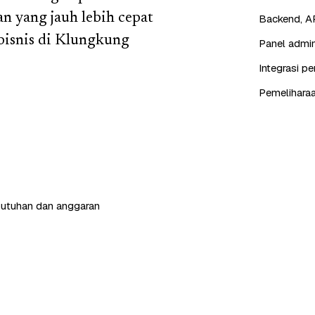
n yang jauh lebih cepat
Backend, AP
bisnis di Klungkung
Panel admin
Integrasi p
Pemeliharaa
butuhan dan anggaran