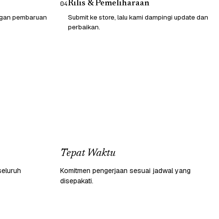
Rilis & Pemeliharaan
04
engan pembaruan
Submit ke store, lalu kami dampingi update dan
perbaikan.
Tepat Waktu
seluruh
Komitmen pengerjaan sesuai jadwal yang
disepakati.