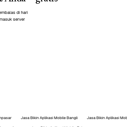
mbalas di hari
rmasuk server
enpasar
Jasa Bikin Aplikasi Mobile Bangli
Jasa Bikin Aplikasi Mob