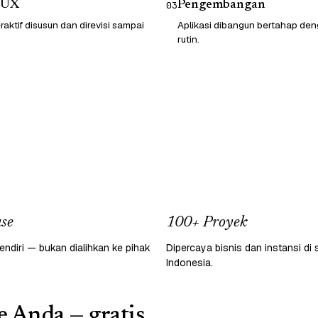
/UX
Pengembangan
03
raktif disusun dan direvisi sampai
Aplikasi dibangun bertahap d
rutin.
se
100+ Proyek
endiri — bukan dialihkan ke pihak
Dipercaya bisnis dan instansi di 
Indonesia.
e Anda — gratis