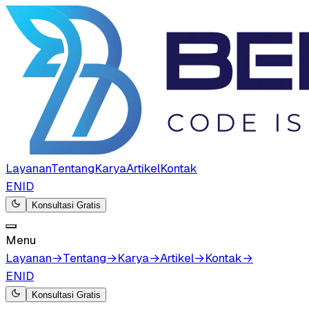
Layanan
Tentang
Karya
Artikel
Kontak
EN
ID
Konsultasi Gratis
Menu
Layanan
→
Tentang
→
Karya
→
Artikel
→
Kontak
→
EN
ID
Konsultasi Gratis