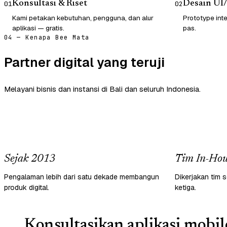
Konsultasi & Riset
Desain UI
01
02
Kami petakan kebutuhan, pengguna, dan alur
Prototype inte
aplikasi — gratis.
pas.
04 — Kenapa Bee Mata
Partner digital yang teruji
Melayani bisnis dan instansi di Bali dan seluruh Indonesia.
Sejak 2013
Tim In-Hou
Pengalaman lebih dari satu dekade membangun
Dikerjakan tim s
produk digital.
ketiga.
Konsultasikan aplikasi mobil