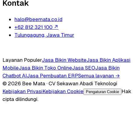
Kontak
halo@beemata.co.id
+62 812 321 100
↗
Tulungagung, Jawa Timur
Layanan Populer
Jasa Bikin Website
Jasa Bikin Aplikasi
Mobile
Jasa Bikin Toko Online
Jasa SEO
Jasa Bikin
Chatbot AI
Jasa Pembuatan ERP
Semua layanan →
© 2026 Bee Mata · CV Sekawan Abadi Teknologi
Kebijakan Privasi
Kebijakan Cookie
Hak
Pengaturan Cookie
cipta dilindungi.