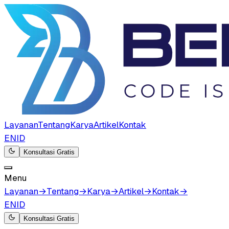
Layanan
Tentang
Karya
Artikel
Kontak
EN
ID
Konsultasi Gratis
Menu
Layanan
→
Tentang
→
Karya
→
Artikel
→
Kontak
→
EN
ID
Konsultasi Gratis