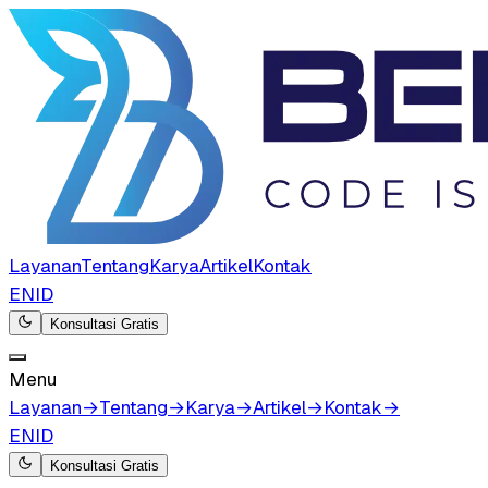
Layanan
Tentang
Karya
Artikel
Kontak
EN
ID
Konsultasi Gratis
Menu
Layanan
→
Tentang
→
Karya
→
Artikel
→
Kontak
→
EN
ID
Konsultasi Gratis