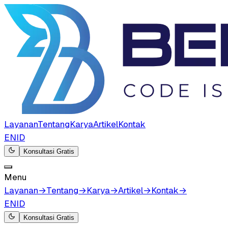
Layanan
Tentang
Karya
Artikel
Kontak
EN
ID
Konsultasi Gratis
Menu
Layanan
→
Tentang
→
Karya
→
Artikel
→
Kontak
→
EN
ID
Konsultasi Gratis