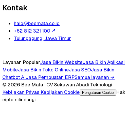
Kontak
halo@beemata.co.id
+62 812 321 100
↗
Tulungagung, Jawa Timur
Layanan Populer
Jasa Bikin Website
Jasa Bikin Aplikasi
Mobile
Jasa Bikin Toko Online
Jasa SEO
Jasa Bikin
Chatbot AI
Jasa Pembuatan ERP
Semua layanan →
© 2026 Bee Mata · CV Sekawan Abadi Teknologi
Kebijakan Privasi
Kebijakan Cookie
Hak
Pengaturan Cookie
cipta dilindungi.