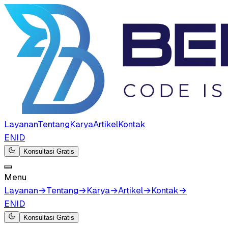
Layanan
Tentang
Karya
Artikel
Kontak
EN
ID
Konsultasi Gratis
Menu
Layanan
→
Tentang
→
Karya
→
Artikel
→
Kontak
→
EN
ID
Konsultasi Gratis