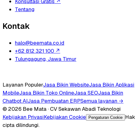
Konsultasi Gratis
↗
Tentang
Kontak
halo@beemata.co.id
+62 812 321 100
↗
Tulungagung, Jawa Timur
Layanan Populer
Jasa Bikin Website
Jasa Bikin Aplikasi
Mobile
Jasa Bikin Toko Online
Jasa SEO
Jasa Bikin
Chatbot AI
Jasa Pembuatan ERP
Semua layanan →
© 2026 Bee Mata · CV Sekawan Abadi Teknologi
Kebijakan Privasi
Kebijakan Cookie
Hak
Pengaturan Cookie
cipta dilindungi.