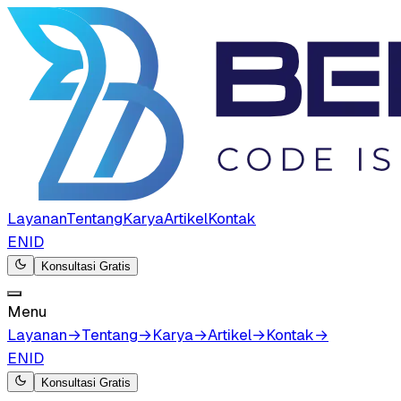
Layanan
Tentang
Karya
Artikel
Kontak
EN
ID
Konsultasi Gratis
Menu
Layanan
→
Tentang
→
Karya
→
Artikel
→
Kontak
→
EN
ID
Konsultasi Gratis