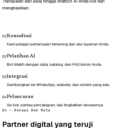
Transparan dari awal hingga chatbot AI Anda live dan
menghasilkan.
Konsultasi
01
Kami pelajari pertanyaan tersering dan alur layanan Anda.
Pelatihan AI
02
Bot dilatih dengan data, katalog, dan FAQ bisnis Anda.
Integrasi
03
Sambungkan ke WhatsApp, website, dan sistem yang ada.
Peluncuran
04
Go live, pantau percakapan, lalu tingkatkan akurasinya.
04 — Kenapa Bee Mata
Partner digital yang teruji