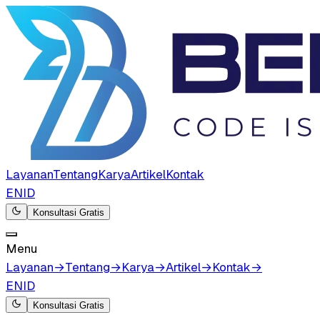
Layanan
Tentang
Karya
Artikel
Kontak
EN
ID
Konsultasi Gratis
Menu
Layanan
→
Tentang
→
Karya
→
Artikel
→
Kontak
→
EN
ID
Konsultasi Gratis