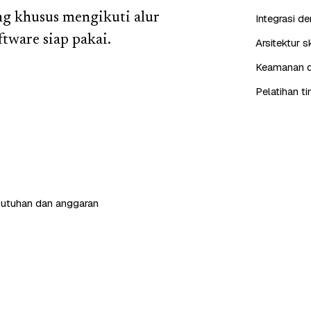
ng khusus mengikuti alur
Integrasi d
tware siap pakai.
Arsitektur 
Keamanan da
Pelatihan t
butuhan dan anggaran