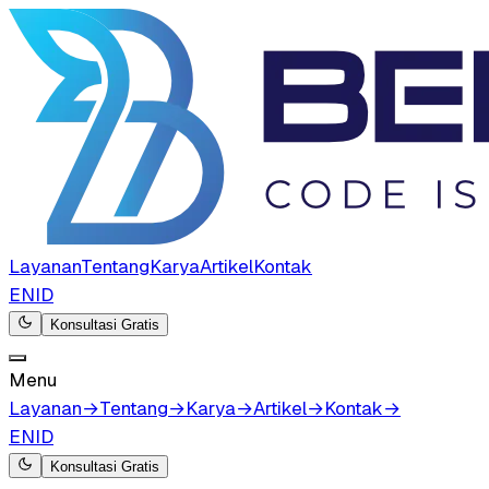
Layanan
Tentang
Karya
Artikel
Kontak
EN
ID
Konsultasi Gratis
Menu
Layanan
→
Tentang
→
Karya
→
Artikel
→
Kontak
→
EN
ID
Konsultasi Gratis