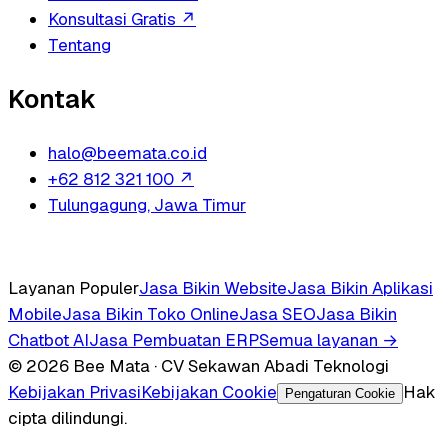
Konsultasi Gratis
↗
Tentang
Kontak
halo@beemata.co.id
+62 812 321 100
↗
Tulungagung, Jawa Timur
Layanan Populer
Jasa Bikin Website
Jasa Bikin Aplikasi
Mobile
Jasa Bikin Toko Online
Jasa SEO
Jasa Bikin
Chatbot AI
Jasa Pembuatan ERP
Semua layanan →
© 2026 Bee Mata · CV Sekawan Abadi Teknologi
Kebijakan Privasi
Kebijakan Cookie
Hak
Pengaturan Cookie
cipta dilindungi.