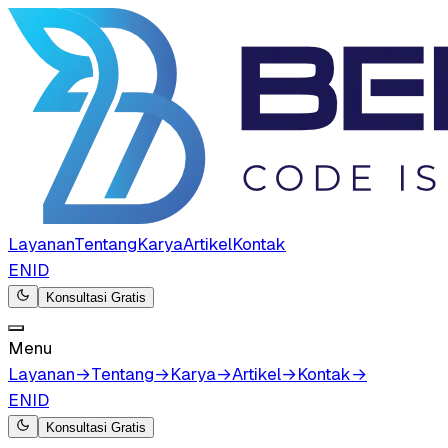
Layanan
Tentang
Karya
Artikel
Kontak
EN
ID
Konsultasi Gratis
Menu
Layanan
→
Tentang
→
Karya
→
Artikel
→
Kontak
→
EN
ID
Konsultasi Gratis