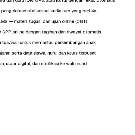
wa dan guru (QR, GPS, atau kartu) dengan rekap otomatis
 pengelolaan nilai sesuai kurikulum yang berlaku
LMS — materi, tugas, dan ujian online (CBT)
 SPP online dengan tagihan dan riwayat otomatis
ng tua/wali untuk memantau perkembangan anak
jaran serta data siswa, guru, dan kelas terpusat
 rapor digital, dan notifikasi ke wali murid