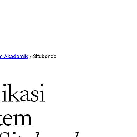
tem Akademik
/
Situbondo
ikasi
stem