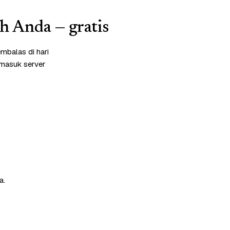
ah Anda — gratis
mbalas di hari
rmasuk server
a.