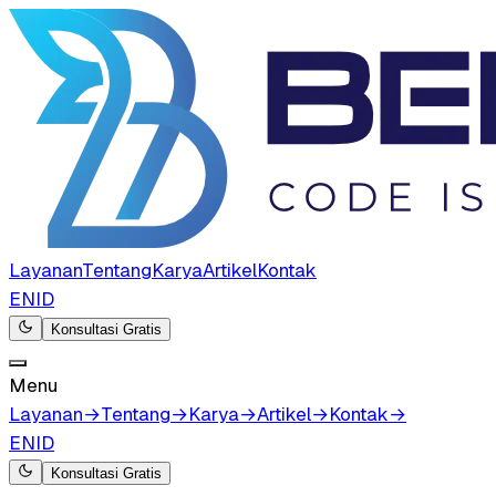
Layanan
Tentang
Karya
Artikel
Kontak
EN
ID
Konsultasi Gratis
Menu
Layanan
→
Tentang
→
Karya
→
Artikel
→
Kontak
→
EN
ID
Konsultasi Gratis