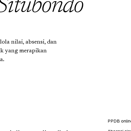
Situbondo
la nilai, absensi, dan
ik yang merapikan
a.
PPDB online