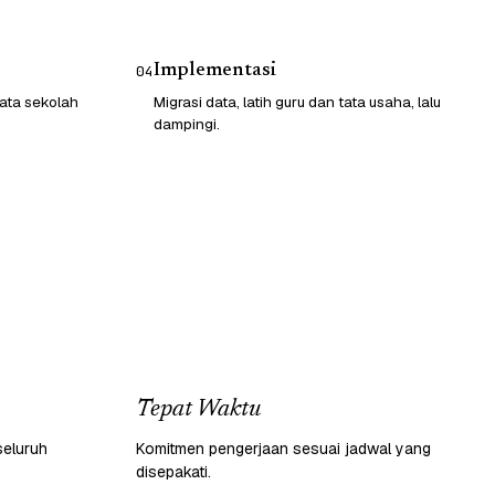
Implementasi
04
ata sekolah
Migrasi data, latih guru dan tata usaha, lalu
dampingi.
Tepat Waktu
seluruh
Komitmen pengerjaan sesuai jadwal yang
disepakati.