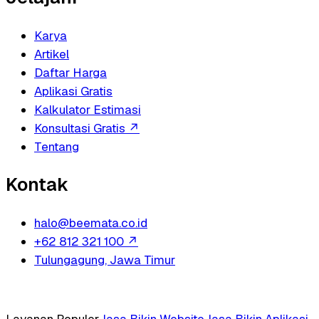
Karya
Artikel
Daftar Harga
Aplikasi Gratis
Kalkulator Estimasi
Konsultasi Gratis
↗
Tentang
Kontak
halo@beemata.co.id
+62 812 321 100
↗
Tulungagung, Jawa Timur
Layanan Populer
Jasa Bikin Website
Jasa Bikin Aplikasi