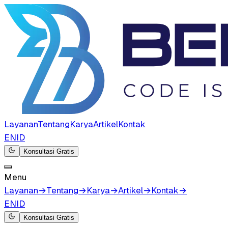
Layanan
Tentang
Karya
Artikel
Kontak
EN
ID
Konsultasi Gratis
Menu
Layanan
→
Tentang
→
Karya
→
Artikel
→
Kontak
→
EN
ID
Konsultasi Gratis