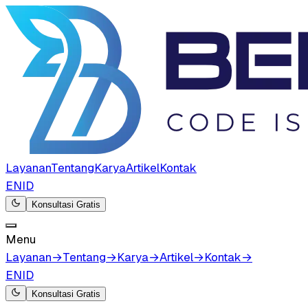
Layanan
Tentang
Karya
Artikel
Kontak
EN
ID
Konsultasi Gratis
Menu
Layanan
→
Tentang
→
Karya
→
Artikel
→
Kontak
→
EN
ID
Konsultasi Gratis