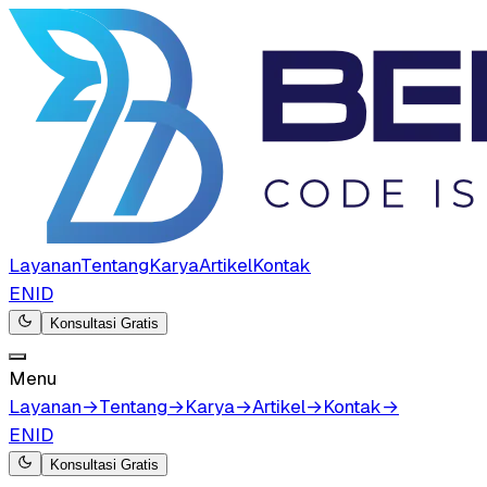
Layanan
Tentang
Karya
Artikel
Kontak
EN
ID
Konsultasi Gratis
Menu
Layanan
→
Tentang
→
Karya
→
Artikel
→
Kontak
→
EN
ID
Konsultasi Gratis