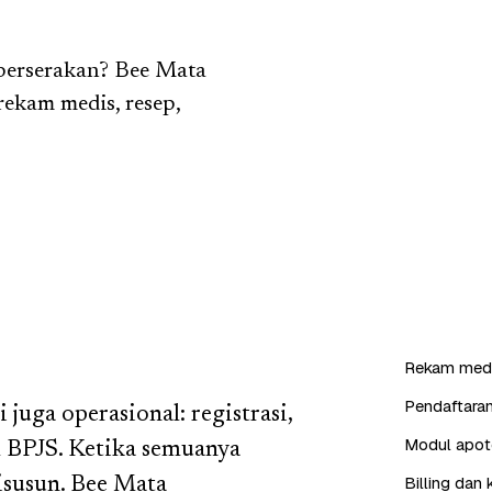
berserakan? Bee Mata
 rekam medis, resep,
Rekam medi
Pendaftaran
 juga operasional: registrasi,
Modul apote
im BPJS. Ketika semuanya
Billing dan 
disusun. Bee Mata