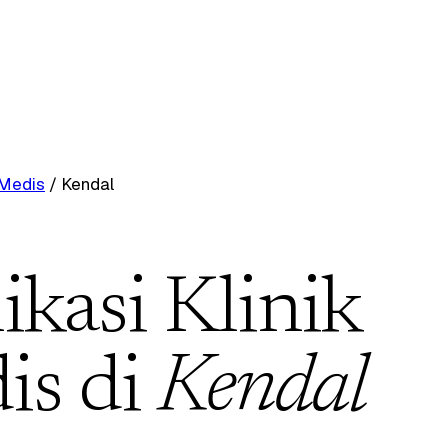
 Medis
/
Kendal
ikasi Klinik
is di
Kendal