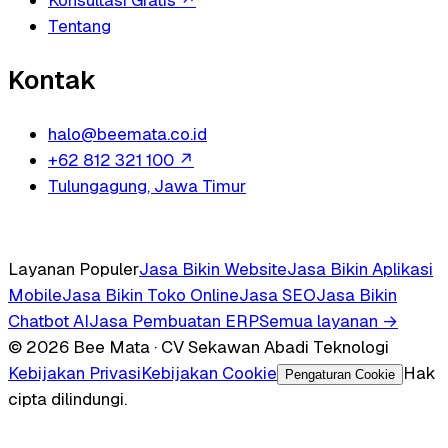
Konsultasi Gratis
↗
Tentang
Kontak
halo@beemata.co.id
+62 812 321 100
↗
Tulungagung, Jawa Timur
Layanan Populer
Jasa Bikin Website
Jasa Bikin Aplikasi
Mobile
Jasa Bikin Toko Online
Jasa SEO
Jasa Bikin
Chatbot AI
Jasa Pembuatan ERP
Semua layanan →
© 2026 Bee Mata · CV Sekawan Abadi Teknologi
Kebijakan Privasi
Kebijakan Cookie
Hak
Pengaturan Cookie
cipta dilindungi.