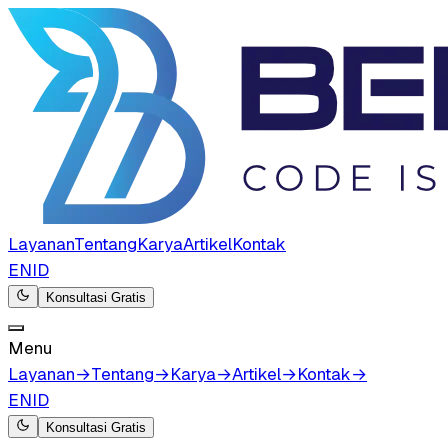
Layanan
Tentang
Karya
Artikel
Kontak
EN
ID
Konsultasi Gratis
Menu
Layanan
→
Tentang
→
Karya
→
Artikel
→
Kontak
→
EN
ID
Konsultasi Gratis