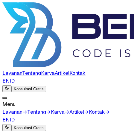
Layanan
Tentang
Karya
Artikel
Kontak
EN
ID
Konsultasi Gratis
Menu
Layanan
→
Tentang
→
Karya
→
Artikel
→
Kontak
→
EN
ID
Konsultasi Gratis